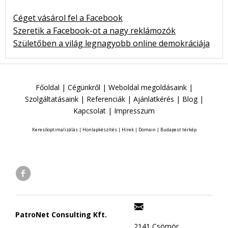
Céget vásárol fel a Facebook
Szeretik a Facebook-ot a nagy reklámozók
Születőben a világ legnagyobb online demokráciája
Főoldal
|
Cégünkről
|
Weboldal megoldásaink
|
Szolgáltatásaink
|
Referenciák
|
Ajánlatkérés
|
Blog
|
Kapcsolat
|
Impresszum
Keresőoptimalizálás
|
Honlapkészítés
|
Hírek
|
Domain
|
Budapest térkép
PatroNet Consulting Kft.
2141 Csömör,