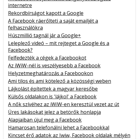
internetre
Rekordbírságot kapott a Google
A Facebook ráerőlteti a saját emailjét a
felhasználókra
Húszmillió tagnál jár a Google+
Leleplező videó – mit rejteget a Google és a
Facebook?
Felfedezték a cégek a Facebookot
Az iWiW-nél is veszélyesebb a Facebook
Helyzetmeghatározás a Facebookon
Ami tilos és ami kötelező a közösségi weben
Lájkolást építettek a magyar keresőbe
Külsős oldalakon is 'lájkol' a Facebook
A nők szívéhez az iWiW-en keresztül vezet az út
Üres lakásokat jelez a betörők honlapja
Alapjaiban újul meg a Facebook
Hamarosan telefonálni lehet a Facebookkal
Kincset érő adatok az Iwiw, Facebook oldalak mélyén