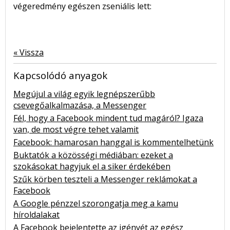
végeredmény egészen zseniális lett:
« Vissza
Kapcsolódó anyagok
Megújul a világ egyik legnépszerűbb
csevegőalkalmazása, a Messenger
Fél, hogy a Facebook mindent tud magáról? Igaza
van, de most végre tehet valamit
Facebook: hamarosan hanggal is kommentelhetünk
Buktatók a közösségi médiában: ezeket a
szokásokat hagyjuk el a siker érdekében
Szűk körben teszteli a Messenger reklámokat a
Facebook
A Google pénzzel szorongatja meg a kamu
híroldalakat
A Facebook bejelentette az igényét az egész