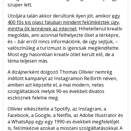
szuper lett.
Utoljára talán akkor derültünk ilyen jót, amikor
egy
400 fős kis olasz faluban mindent felcímkéztek úgy,
mintha ők lennének az internet
. Hihetetlenül kreatív
megoldás, ami azonnal felhelyezte őket a térképre,
és – bár erről nincs információnk, de úgy sejtjük, –
valószínűleg a turizmust is igencsak meglendítette.
Most egy hasonlóan kreatív ötlet került elő, de a
téma teljesen más.
A dizájnerként dolgozó Thomas Ollivier nemrég
indított kampányt az Instagramon Re:Birth néven,
amiben azt képzelte el, a mai modern, netes
szolgáltatások melyik 90-es évekbeli divatos
eszköznek felelne meg.
Ollivier elkészítette a Spotify, az Instagram, a
Facebook, a Google, a Netflix, az Adobe Illustrator és
a WhatsApp egy-egy 1990-es évekbeli megfelelőjét
is, felcímkézve azokat a mostani szolgáltatásokkal. A