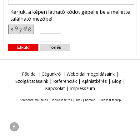
Kérjük, a képen látható kódot gépelje be a mellette
található mezőbe!
Főoldal
|
Cégünkről
|
Weboldal megoldásaink
|
Szolgáltatásaink
|
Referenciák
|
Ajánlatkérés
|
Blog
|
Kapcsolat
|
Impresszum
Keresőoptimalizálás
|
Honlapkészítés
|
Hírek
|
Domain
|
Budapest térkép