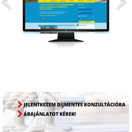
SZERETNÉK EGY HATÉKONY, VEVŐSZERZŐ HONLAPOT!
JELENTKEZEM DÍJMENTES KONZULTÁCIÓRA
ÁRAJÁNLATOT KÉREK!