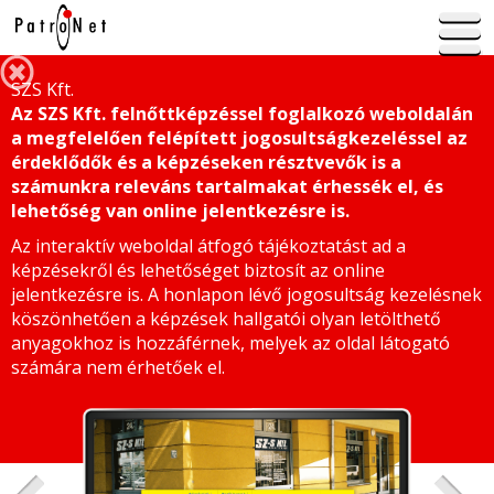
SZS Kft.
Az SZS Kft. felnőttképzéssel foglalkozó weboldalán
a megfelelően felépített jogosultságkezeléssel az
érdeklődők és a képzéseken résztvevők is a
számunkra releváns tartalmakat érhessék el, és
lehetőség van online jelentkezésre is.
Az interaktív weboldal átfogó tájékoztatást ad a
képzésekről és lehetőséget biztosít az online
jelentkezésre is. A honlapon lévő jogosultság kezelésnek
köszönhetően a képzések hallgatói olyan letölthető
anyagokhoz is hozzáférnek, melyek az oldal látogató
számára nem érhetőek el.