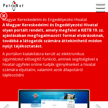
Magyar Kereskedelmi és Engedélyezési Hivatal
A Magyar Kereskedelmi és Engedélyezési Hivatal
olyan portált rendelt, amely megfelel a KIETB 19. sz.
ajánlásában megfogalmazott formai elvárásoknak,
továbbá a látogatók számára áttekinthető módon
nyújt tájékoztatást.
A portálon kialakításra került az elektronikus
ügyintézést elősegítő funkció, aminek segítségével a
hivatal ügyfelei online tudják igényléseiket a hivatal
számára eljuttatni, valamint azok állapotáról
tájékozódni.