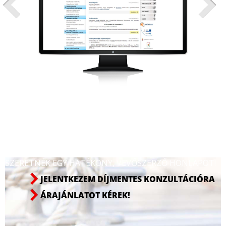
SZERETNÉK EGY HATÉKONY, VEVŐSZERZŐ HONLAPOT!
JELENTKEZEM DÍJMENTES KONZULTÁCIÓRA
ÁRAJÁNLATOT KÉREK!