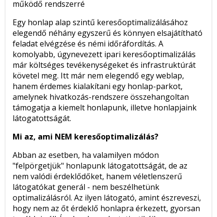
működő rendszerré
Egy honlap alap szintű keresőoptimalizálásához
elegendő néhány egyszerű és könnyen elsajátítható
feladat elvégzése és némi időráfordítás. A
komolyabb, úgynevezett ipari keresőoptimalizálás
már költséges tevékenységeket és infrastruktúrát
követel meg. Itt már nem elegendő egy weblap,
hanem érdemes kialakítani egy honlap-parkot,
amelynek hivatkozás-rendszere összehangoltan
támogatja a kiemelt honlapunk, illetve honlapjaink
látogatottságát.
Mi az, ami NEM keresőoptimalizálás?
Abban az esetben, ha valamilyen módon
"felpörgetjük" honlapunk látogatottságát, de az
nem valódi érdeklődőket, hanem véletlenszerű
látogatókat generál - nem beszélhetünk
optimalizálásról. Az ilyen látogató, amint észreveszi,
hogy nem az őt érdeklő honlapra érkezett, gyorsan