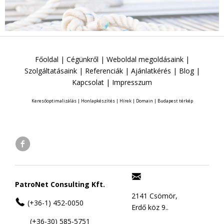
Főoldal
|
Cégünkről
|
Weboldal megoldásaink
|
Szolgáltatásaink
|
Referenciák
|
Ajánlatkérés
|
Blog
|
Kapcsolat
|
Impresszum
Keresőoptimalizálás
|
Honlapkészítés
|
Hírek
|
Domain
|
Budapest térkép
PatroNet Consulting Kft.
2141 Csömör,
(+36-1) 452-0050
Erdő köz 9..
(+36-30) 585-5751