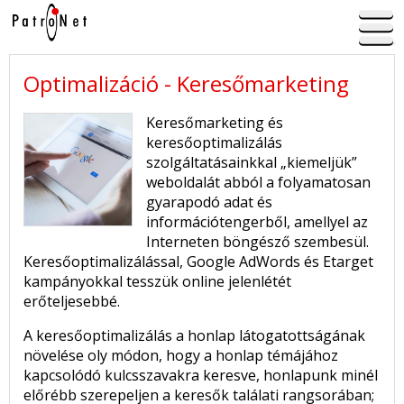
Optimalizáció - Keresőmarketing
Keresőmarketing és
keresőoptimalizálás
szolgáltatásainkkal „kiemeljük”
weboldalát abból a folyamatosan
gyarapodó adat és
információtengerből, amellyel az
Interneten böngésző szembesül.
Keresőoptimalizálással, Google AdWords és Etarget
kampányokkal tesszük online jelenlétét
erőteljesebbé.
A keresőoptimalizálás a honlap látogatottságának
növelése oly módon, hogy a honlap témájához
kapcsolódó kulcsszavakra keresve, honlapunk minél
előrébb szerepeljen a keresők találati rangsorában;