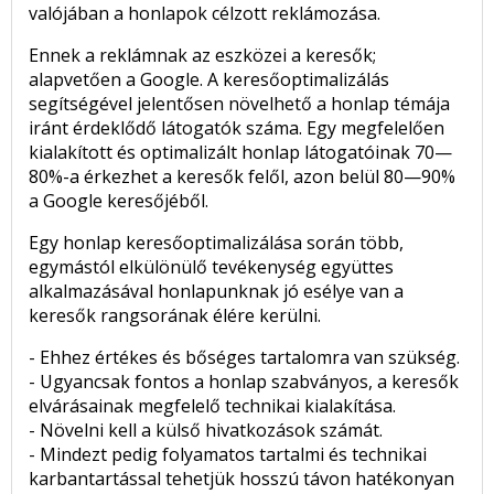
valójában a honlapok célzott reklámozása.
Ennek a reklámnak az eszközei a keresők;
alapvetően a Google. A keresőoptimalizálás
segítségével jelentősen növelhető a honlap témája
iránt érdeklődő látogatók száma. Egy megfelelően
kialakított és optimalizált honlap látogatóinak 70—
80%-a érkezhet a keresők felől, azon belül 80—90%
a Google keresőjéből.
Egy honlap keresőoptimalizálása során több,
egymástól elkülönülő tevékenység együttes
alkalmazásával honlapunknak jó esélye van a
keresők rangsorának élére kerülni.
- Ehhez értékes és bőséges tartalomra van szükség.
- Ugyancsak fontos a honlap szabványos, a keresők
elvárásainak megfelelő technikai kialakítása.
- Növelni kell a külső hivatkozások számát.
- Mindezt pedig folyamatos tartalmi és technikai
karbantartással tehetjük hosszú távon hatékonyan