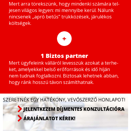
Mert ar­ra tö­rek­szünk, hogy min­den­ki szá­má­ra tel­
je­sen vi­lá­gos le­gyen: mi mennyi­be ke­rül. Ná­lunk
nin­cse­nek „ap­ró be­tűs” trük­kö­zé­sek, já­ru­lé­kos
költ­sé­gek.
+
1 Biztos partner
Mert ügy­fe­le­ink vál­lá­ról le­vesszük azo­kat a ter­he­
ket, ame­lyek­kel bel­ső erő­for­rá­sok és idő hí­ján
nem tud­nak fog­lal­koz­ni. Biz­to­sak le­het­nek ab­ban,
hogy ránk hosszú tá­von szá­mít­hat­nak.
SZERETNÉK EGY HATÉKONY, VEVŐSZERZŐ HONLAPOT!
JELENTKEZEM DÍJMENTES KONZULTÁCIÓRA
ÁRAJÁNLATOT KÉREK!