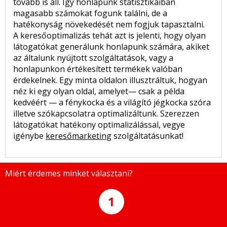
tovább is áll. Így honlapunk statisztikáiban
magasabb számokat fogunk találni, de a
hatékonyság növekedését nem fogjuk tapasztalni.
A keresőoptimalizás tehát azt is jelenti, hogy olyan
látogatókat generálunk honlapunk számára, akiket
az általunk nyújtott szolgáltatások, vagy a
honlapunkon értékesített termékek valóban
érdekelnek. Egy minta oldalon illusztráltuk, hogyan
néz ki egy olyan oldal, amelyet— csak a példa
kedvéért — a fénykocka és a világító jégkocka szóra
illetve szókapcsolatra optimalizáltunk. Szerezzen
látogatókat hatékony optimalizálással, vegye
igénybe
keresőmarketing
szolgáltatásunkat!
Miért érdemes minket választani?
1