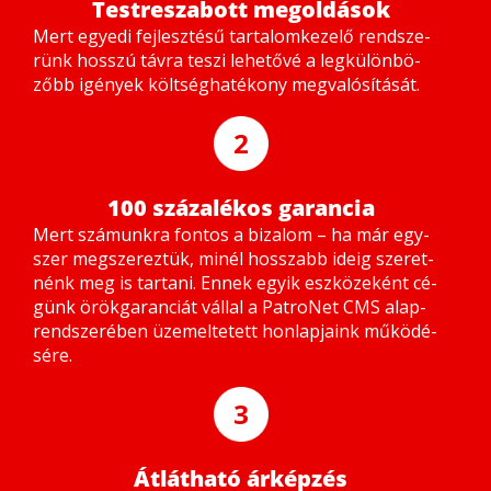
Testreszabott megoldások
Mert egye­di fej­lesz­té­sű tar­ta­lom­ke­ze­lő rend­sze­
rünk hosszú táv­ra te­szi le­he­tő­vé a leg­kü­lön­bö­
zőbb igé­nyek költ­ség­ha­té­kony meg­va­ló­sí­tá­sát.
2
100 százalékos garancia
Mert szá­munk­ra fon­tos a bi­za­lom – ha már egy­
szer meg­sze­rez­tük, mi­nél hosszabb ide­ig sze­ret­
nénk meg is tar­ta­ni. En­nek egyik esz­kö­ze­ként cé­
günk örök­ga­ran­ci­át vál­lal a Pat­ro­Net CMS alap­
rend­sze­ré­ben üze­mel­te­tett hon­lap­ja­ink mű­kö­dé­
sé­re.
3
Átlátható árképzés