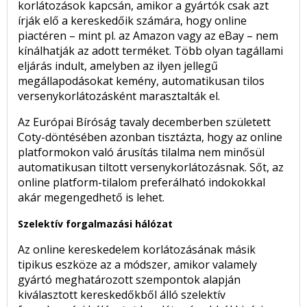
korlátozások kapcsán, amikor a gyártók csak azt
írják elő a kereskedőik számára, hogy online
piactéren – mint pl. az Amazon vagy az eBay – nem
kínálhatják az adott terméket. Több olyan tagállami
eljárás indult, amelyben az ilyen jellegű
megállapodásokat kemény, automatikusan tilos
versenykorlátozásként marasztalták el.
Az Európai Bíróság tavaly decemberben született
Coty-döntésében azonban tisztázta, hogy az online
platformokon való árusítás tilalma nem minősül
automatikusan tiltott versenykorlátozásnak. Sőt, az
online platform-tilalom preferálható indokokkal
akár megengedhető is lehet.
Szelektív forgalmazási hálózat
Az online kereskedelem korlátozásának másik
tipikus eszköze az a módszer, amikor valamely
gyártó meghatározott szempontok alapján
kiválasztott kereskedőkből álló szelektív