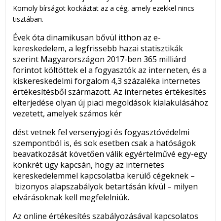
Komoly bírságot kockáztat az a cég, amely ezekkel nincs
tisztában.
Évek óta dinamikusan bővül itthon az e-
kereskedelem, a legfrissebb hazai statisztikák
szerint Magyarországon 2017-ben 365 milliárd
forintot költöttek el a fogyasztók az interneten, és a
kiskereskedelmi forgalom 4,3 százaléka internetes
értékesítésből származott. Az internetes értékesítés
elterjedése olyan új piaci megoldások kialakulásához
vezetett, amelyek számos kér
dést vetnek fel versenyjogi és fogyasztóvédelmi
szempontból is, és sok esetben csak a hatóságok
beavatkozását követően válik egyértelművé egy-egy
konkrét ügy kapcsán, hogy az internetes
kereskedelemmel kapcsolatba kerülő cégeknek –
bizonyos alapszabályok betartásán kívül – milyen
elvárásoknak kell megfelelniük.
Az online értékesítés szabályozásával kapcsolatos