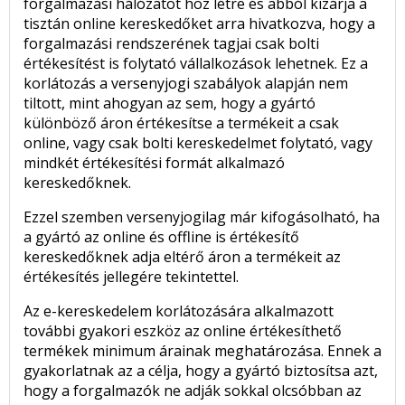
forgalmazási hálózatot hoz létre és abból kizárja a
tisztán online kereskedőket arra hivatkozva, hogy a
forgalmazási rendszerének tagjai csak bolti
értékesítést is folytató vállalkozások lehetnek. Ez a
korlátozás a versenyjogi szabályok alapján nem
tiltott, mint ahogyan az sem, hogy a gyártó
különböző áron értékesítse a termékeit a csak
online, vagy csak bolti kereskedelmet folytató, vagy
mindkét értékesítési formát alkalmazó
kereskedőknek.
Ezzel szemben versenyjogilag már kifogásolható, ha
a gyártó az online és offline is értékesítő
kereskedőknek adja eltérő áron a termékeit az
értékesítés jellegére tekintettel.
Az e-kereskedelem korlátozására alkalmazott
további gyakori eszköz az online értékesíthető
termékek minimum árainak meghatározása. Ennek a
gyakorlatnak az a célja, hogy a gyártó biztosítsa azt,
hogy a forgalmazók ne adják sokkal olcsóbban az