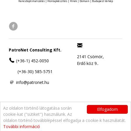
Keresőoptimalizálás
|
Honlapkészítés
|
Hírek
|
Domain
|
Budapest térkép
PatroNet Consulting Kft.
2141 Csömör,
(+36-1) 452-0050
Erdő köz 9..
(+36-30) 585-5751
info@patronet.hu
Az oldalon történő látogatása során
Elfogadom
cookie-kat ("sütiket") használunk. Az
oldalon történő továbblépéssel elfogadja a cookie-k használatát.
További információ