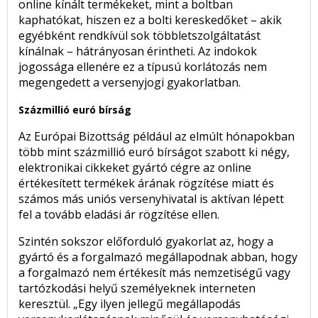
online kínált termékeket, mint a boltban
kaphatókat, hiszen ez a bolti kereskedőket – akik
egyébként rendkívül sok többletszolgáltatást
kínálnak – hátrányosan érintheti. Az indokok
jogossága ellenére ez a típusú korlátozás nem
megengedett a versenyjogi gyakorlatban.
Százmillió euró bírság
Az Európai Bizottság például az elmúlt hónapokban
több mint százmillió euró bírságot szabott ki négy,
elektronikai cikkeket gyártó cégre az online
értékesített termékek árának rögzítése miatt és
számos más uniós versenyhivatal is aktívan lépett
fel a tovább eladási ár rögzítése ellen.
Szintén sokszor előforduló gyakorlat az, hogy a
gyártó és a forgalmazó megállapodnak abban, hogy
a forgalmazó nem értékesít más nemzetiségű vagy
tartózkodási helyű személyeknek interneten
keresztül. „Egy ilyen jellegű megállapodás