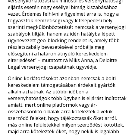
versenykorlátozásnak minősül és versenyhatósági
eljárás esetén nagy eséllyel bírság kiszabásához
vezet. Érdemes felhívni a figyelmet arra is, hogy a
fogyasztók nemzetiségi vagy letelepedési hely
szerinti megkülönböztetését nemcsak a versenyjogi
szabályok tiltják, hanem az idén hatályba lépett
úgynevezett geo-blocking rendelet is, amely több
részletszabály bevezetésével próbálja meg
elősegíteni a határon átnyúló kereskedelem
elterjedését” – mutatott rá Miks Anna, a Deloitte
Legal versenyjogi csapatának ügyvédje.
Online korlátozásokat azonban nemcsak a bolti
kereskedelem támogatásában érdekelt gyártók
alkalmazhatnak. Az utóbbi időben a
versenyhatóságok több ügyben is eljárást indítottak
amiatt, mert online platformok vagy ár-
összehasonlító oldalak arra kötelezték a velük
szerződő feleket, hogy tájékoztassák őket arról,
más online felületekkel milyen szerződést kötöttek,
majd arra kötelezték őket, hogy nekik is legalább