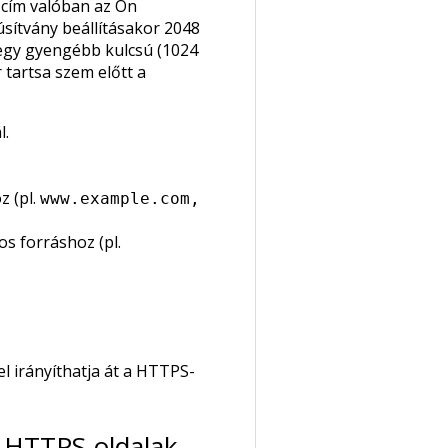
s cím valóban az Ön
úsítvány beállításakor 2048
 egy gyengébb kulcsú (1024
 tartsa szem előtt a
l.
z (pl.
www.example.com,
s forráshoz (pl.
l irányíthatja át a HTTPS-
a HTTPS-oldalak