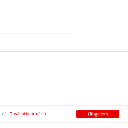
latát.
További információ
Elfogadom