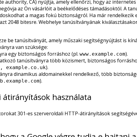
ate authority, CA) nyújtja, amely ellenőrzi, hogy az internete
megóvja az Ön vásárlóit a beékelődéses támadásoktól. A tan
ondoskodhat a magas fokú biztonságról. Ha már rendelkezik
se azt 2048 bitesre. Webhelye tanúsítványának kiválasztásakor
ze be tanúsítványát, amely műszaki segítségnyújtást is kíná
tványra van szüksége:
yra egy biztonságos forráshoz (pl.
).
www.example.com
tkozó tanúsítványra több közismert, biztonságos forrásho
).
, example.co.uk
ványra dinamikus aldomainekkel rendelkező, több biztonságo
).
b.example.com
i átirányítások használata
orokat 301-es szerveroldali HTTP-átirányítások segítségéve
 hogy a Google végre tudja-e hajtani 