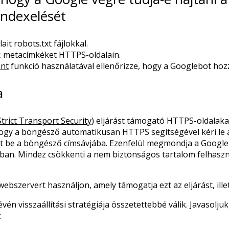
indexelését
it robots.txt fájlokkal.
metacímkéket HTTPS-oldalain.
x
ént
funkció használatával ellenőrizze, hogy a Googlebot hozz
a
trict Transport Security
) eljárást támogató HTTPS-oldalaka
ogy a böngésző automatikusan HTTPS segítségével kéri le a
írt be a böngésző címsávjába. Ezenfelül megmondja a Googl
okban. Mindez csökkenti a nem biztonságos tartalom felhasz
szervert használjon, amely támogatja ezt az eljárást, ille
én visszaállítási stratégiája összetettebbé válik. Javasolj
: