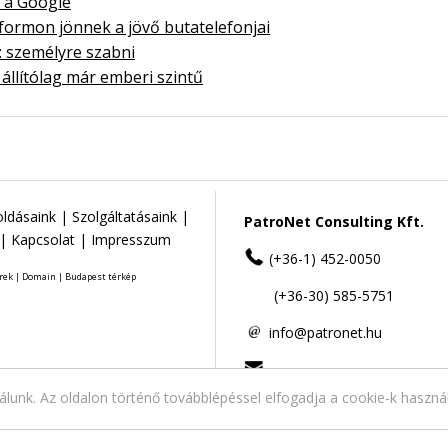
t a Google
tformon jönnek a jövő butatelefonjai
: személyre szabni
állítólag már emberi szintű
ldásaink
|
Szolgáltatásaink
|
PatroNet Consulting Kft.
|
Kapcsolat
|
Impresszum
(+36-1) 452-0050
rek
|
Domain
|
Budapest térkép
(+36-30) 585-5751
info@patronet.hu
nálunk. Az oldalon történő továbblépéssel elfogadja a cookie-k haszná
2141 Csömör,
Erdő köz 9..