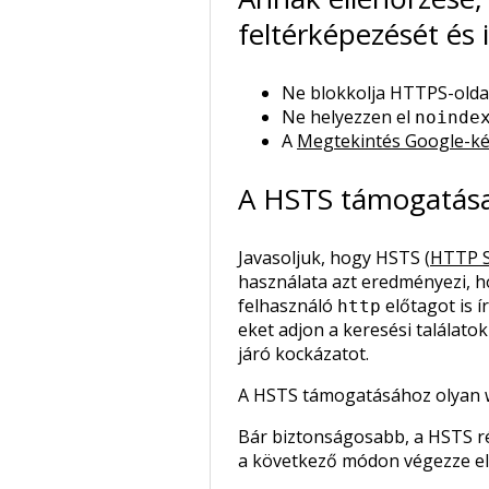
feltérképezését és 
Ne blokkolja HTTPS-oldala
Ne helyezzen el
noinde
A
Megtekintés Google-k
A HSTS támogatás
Javasoljuk, hogy HSTS (
HTTP S
használata azt eredményezi, h
felhasználó
előtagot is 
http
eket adjon a keresési találat
járó kockázatot.
A HSTS támogatásához olyan web
Bár biztonságosabb, a HSTS rév
a következő módon végezze el