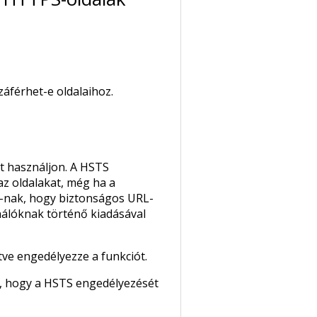
áférhet-e oldalaihoz.
t használjon. A HSTS
z oldalakat, még ha a
e-nak, hogy biztonságos URL-
nálóknak történő kiadásával
tve engedélyezze a funkciót.
uk, hogy a HSTS engedélyezését