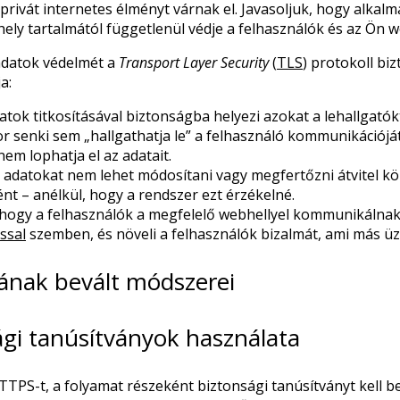
privát internetes élményt várnak el. Javasoljuk, hogy alkal
ly tartalmától függetlenül védje a felhasználók és az Ön w
adatok védelmét a
Transport Layer Security
(
TLS
) protokoll bi
a:
datok titkosításával biztonságba helyezi azokat a lehallgatókt
senki sem „hallgathatja le” a felhasználó kommunikációját
 nem lophatja el az adatait.
 adatokat nem lehet módosítani vagy megfertőzni átvitel kö
t – anélkül, hogy a rendszer ezt érzékelné.
 hogy a felhasználók a megfelelő webhellyel kommunikálnak
ssal
szemben, és növeli a felhasználók bizalmát, ami más üz
ának bevált módszerei
gi tanúsítványok használata
TPS-t, a folyamat részeként biztonsági tanúsítványt kell be