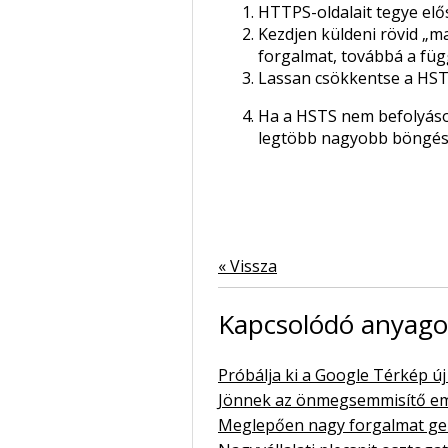
HTTPS-oldalait tegye elő
Kezdjen küldeni rövid „ma
forgalmat, továbbá a függ
Lassan csökkentse a HST
Ha a HSTS nem befolyásol
legtöbb nagyobb böngész
« Vissza
Kapcsolódó anyag
Próbálja ki a Google Térkép ú
Jönnek az önmegsemmisítő ema
Meglepően nagy forgalmat gen