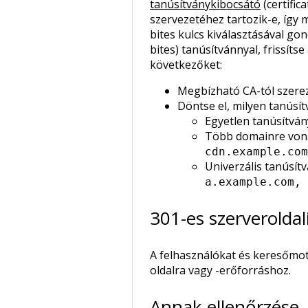
tanúsítványkibocsátó
(certific
szervezetéhez tartozik-e, így 
bites kulcs kiválasztásával g
bites) tanúsítvánnyal, frissít
következőket:
Megbízható CA-tól szerez
Döntse el, milyen tanúsí
Egyetlen tanúsítván
Több domainre vona
cdn.example.com
Univerzális tanúsít
a.example.com, 
301-es szerveroldal
A felhasználókat és keresőmot
oldalra vagy -erőforráshoz.
Annak ellenőrzése,