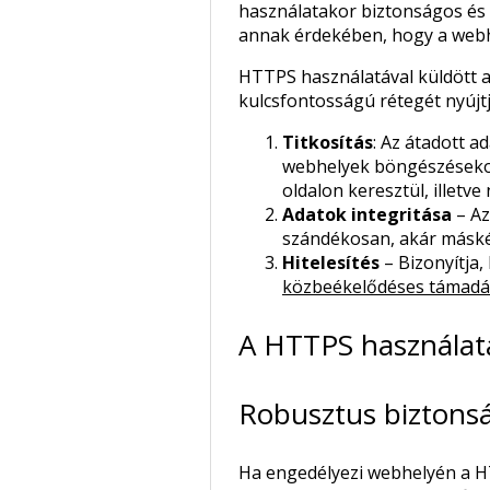
használatakor biztonságos és 
annak érdekében, hogy a webhe
HTTPS használatával küldött 
kulcsfontosságú rétegét nyújtj
Titkosítás
: Az átadott a
webhelyek böngészésekor 
oldalon keresztül, illetve
Adatok integritása
– Az
szándékosan, akár máskén
Hitelesítés
– Bizonyítja,
közbeékelődéses támadá
A HTTPS használat
Robusztus biztonsá
Ha engedélyezi webhelyén a HT