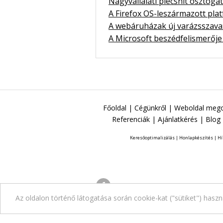
Nagyvállalati plecsnit osztoga
A Firefox OS-leszármazott pla
A webáruházak új varázsszava
A Microsoft beszédfelismerője 
Főoldal
|
Cégünkről
|
Weboldal mego
Referenciák
|
Ajánlatkérés
|
Blog
Keresőoptimalizálás
|
Honlapkészítés
|
Hí
Az oldalon történő látogatása során cookie-kat ("sütiket") hasz