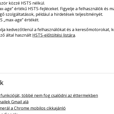
ször közzé HSTS nélkül.
x-age” értékű HSTS-fejléceket. Figyelje a felhasználók és m
ő szolgáltatások, például a hirdetések teljesítményét.
S „max-age” értékét.
ja kedvezőtlenül a felhasználókat és a keresőmotorokat, ké
ő által használt
HSTS-előtöltési listára
.
ok
j funkcióját, többé nem fog csalódni az éttermekben
ilek Gmail alá
erál a Chrome mobilos cikkajánló