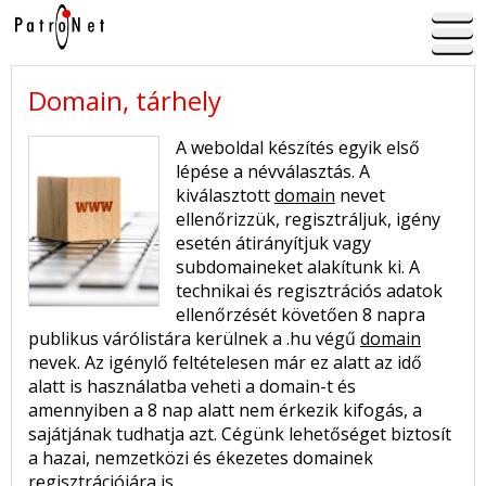
Domain, tárhely
A weboldal készítés egyik első
lépése a névválasztás. A
kiválasztott
domain
nevet
ellenőrizzük, regisztráljuk, igény
esetén átirányítjuk vagy
subdomaineket alakítunk ki. A
technikai és regisztrációs adatok
ellenőrzését követően 8 napra
publikus várólistára kerülnek a .hu végű
domain
nevek. Az igénylő feltételesen már ez alatt az idő
alatt is használatba veheti a domain-t és
amennyiben a 8 nap alatt nem érkezik kifogás, a
sajátjának tudhatja azt. Cégünk lehetőséget biztosít
a hazai, nemzetközi és ékezetes domainek
regisztrációjára is.