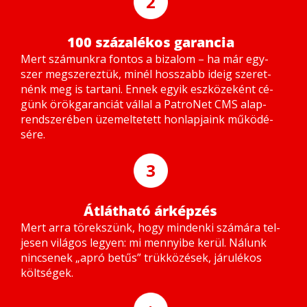
2
100 százalékos garancia
Mert szá­munk­ra fon­tos a bi­za­lom – ha már egy­
szer meg­sze­rez­tük, mi­nél hosszabb ide­ig sze­ret­
nénk meg is tar­ta­ni. En­nek egyik esz­kö­ze­ként cé­
günk örök­ga­ran­ci­át vál­lal a Pat­ro­Net CMS alap­
rend­sze­ré­ben üze­mel­te­tett hon­lap­ja­ink mű­kö­dé­
sé­re.
3
Átlátható árképzés
Mert ar­ra tö­rek­szünk, hogy min­den­ki szá­má­ra tel­
je­sen vi­lá­gos le­gyen: mi mennyi­be ke­rül. Ná­lunk
nin­cse­nek „ap­ró be­tűs” trük­kö­zé­sek, já­ru­lé­kos
költ­sé­gek.