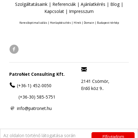
Szolgáltatásaink
|
Referenciák
|
Ajánlatkérés
|
Blog
|
Kapcsolat
|
Impresszum
Keresőoptimalizálás
|
Honlapkészítés
|
Hírek
|
Domain
|
Budapest térkép
PatroNet Consulting Kft.
2141 Csömör,
(+36-1) 452-0050
Erdő köz 9..
(+36-30) 585-5751
info@patronet.hu
Az oldalon történő látogatása során
Elfogadom