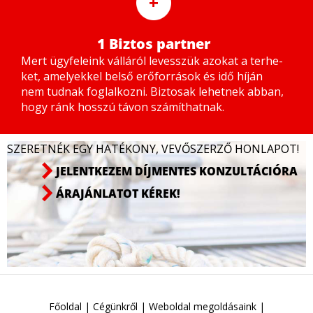
+
1 Biztos partner
Mert ügy­fe­le­ink vál­lá­ról le­vesszük azo­kat a ter­he­
ket, ame­lyek­kel bel­ső erő­for­rá­sok és idő hí­ján
nem tud­nak fog­lal­koz­ni. Biz­to­sak le­het­nek ab­ban,
hogy ránk hosszú tá­von szá­mít­hat­nak.
SZERETNÉK EGY HATÉKONY, VEVŐSZERZŐ HONLAPOT!
JELENTKEZEM DÍJMENTES KONZULTÁCIÓRA
ÁRAJÁNLATOT KÉREK!
Főoldal
|
Cégünkről
|
Weboldal megoldásaink
|