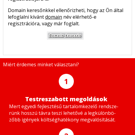
Domain keresőnkkel ellenőrizheti, hogy az Ön által
lefoglalni kívánt
domain
név elérhető-e
regisztrációra, vagy már foglalt.
Miért érdemes minket választani?
1
Testreszabott megoldások
Mert egye­di fej­lesz­té­sű tar­ta­lom­ke­ze­lő rend­sze­
rünk hosszú táv­ra te­szi le­he­tő­vé a leg­kü­lön­bö­
zőbb igé­nyek költ­ség­ha­té­kony meg­va­ló­sí­tá­sát.