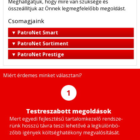
Meghallgatjuk, hogy mire van szüksége és
összeállítjuk az Önnek legmegfelelőbb megoldást.
Csomagjaink
▼ PatroNet Smart
▼ PatroNet Sortiment
▼ PatroNet Prestige
Miért érdemes minket választani?
1
Testreszabott megoldások
Mert egye­di fej­lesz­té­sű tar­ta­lom­ke­ze­lő rend­sze­
rünk hosszú táv­ra te­szi le­he­tő­vé a leg­kü­lön­bö­
zőbb igé­nyek költ­ség­ha­té­kony meg­va­ló­sí­tá­sát.