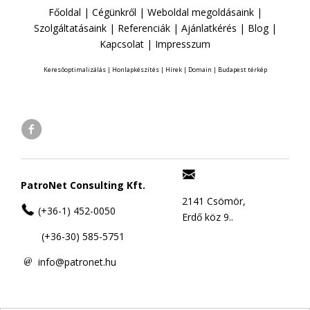
Főoldal
|
Cégünkről
|
Weboldal megoldásaink
|
Szolgáltatásaink
|
Referenciák
|
Ajánlatkérés
|
Blog
|
Kapcsolat
|
Impresszum
Keresőoptimalizálás
|
Honlapkészítés
|
Hírek
|
Domain
|
Budapest térkép
PatroNet Consulting Kft.
2141 Csömör,
(+36-1) 452-0050
Erdő köz 9..
(+36-30) 585-5751
info@patronet.hu