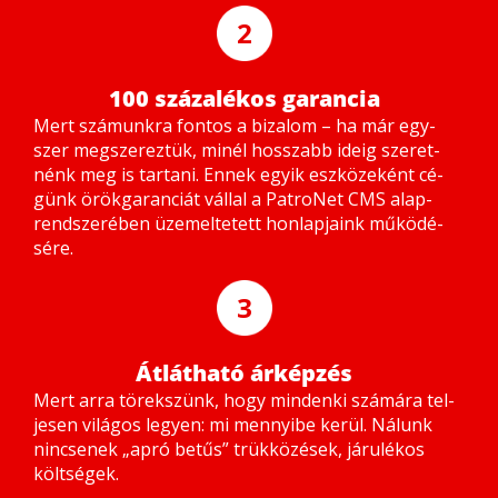
2
100 százalékos garancia
Mert szá­munk­ra fon­tos a bi­za­lom – ha már egy­
szer meg­sze­rez­tük, mi­nél hosszabb ide­ig sze­ret­
nénk meg is tar­ta­ni. En­nek egyik esz­kö­ze­ként cé­
günk örök­ga­ran­ci­át vál­lal a Pat­ro­Net CMS alap­
rend­sze­ré­ben üze­mel­te­tett hon­lap­ja­ink mű­kö­dé­
sé­re.
3
Átlátható árképzés
Mert ar­ra tö­rek­szünk, hogy min­den­ki szá­má­ra tel­
je­sen vi­lá­gos le­gyen: mi mennyi­be ke­rül. Ná­lunk
nin­cse­nek „ap­ró be­tűs” trük­kö­zé­sek, já­ru­lé­kos
költ­sé­gek.