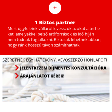
+
1 Biztos partner
Mert ügy­fe­le­ink vál­lá­ról le­vesszük azo­kat a ter­he­
ket, ame­lyek­kel bel­ső erő­for­rá­sok és idő hí­ján
nem tud­nak fog­lal­koz­ni. Biz­to­sak le­het­nek ab­ban,
hogy ránk hosszú tá­von szá­mít­hat­nak.
SZERETNÉK EGY HATÉKONY, VEVŐSZERZŐ HONLAPOT!
JELENTKEZEM DÍJMENTES KONZULTÁCIÓRA
ÁRAJÁNLATOT KÉREK!