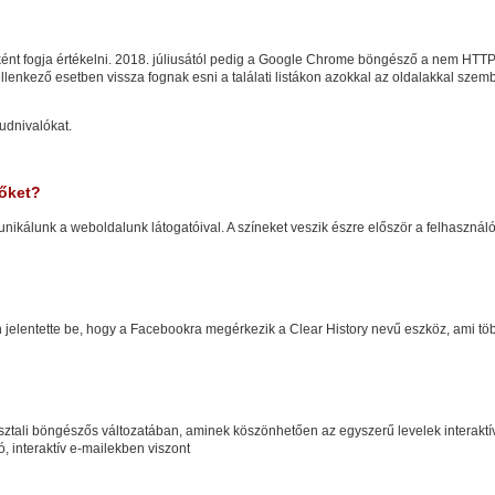
nt fogja értékelni. 2018. júliusától pedig a Google Chrome böngésző a nem HTTPS o
ellenkező esetben vissza fognak esni a találati listákon azokkal az oldalakkal szem
udnivalókat.
 őket?
nikálunk a weboldalunk látogatóival. A színeket veszik észre először a felhasznál
 jelentette be, hogy a Facebookra megérkezik a Clear History nevű eszköz, ami több
sztali böngészős változatában, aminek köszönhetően az egyszerű levelek interaktí
, interaktív e-mailekben viszont