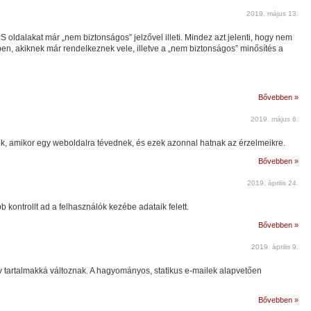
2019. május 13.
ldalakat már „nem biztonságos” jelzővel illeti. Mindez azt jelenti, hogy nem
ben, akiknek már rendelkeznek vele, illetve a „nem biztonságos” minősítés a
Bővebben »
2019. május 6.
ók, amikor egy weboldalra tévednek, és ezek azonnal hatnak az érzelmeikre.
Bővebben »
2019. április 24.
 kontrollt ad a felhasználók kezébe adataik felett.
Bővebben »
2019. április 9.
v tartalmakká változnak. A hagyományos, statikus e-mailek alapvetően
Bővebben »