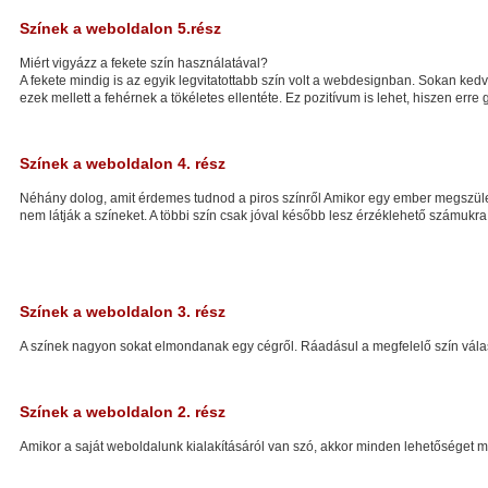
Színek a weboldalon 5.rész
Miért vigyázz a fekete szín használatával?
A fekete mindig is az egyik legvitatottabb szín volt a webdesignban. Sokan kedvel
ezek mellett a fehérnek a tökéletes ellentéte. Ez pozitívum is lehet, hiszen er
Színek a weboldalon 4. rész
Néhány dolog, amit érdemes tudnod a piros színről Amikor egy ember megszületik,
nem látják a színeket. A többi szín csak jóval később lesz érzéklehető számukra.
Színek a weboldalon 3. rész
A színek nagyon sokat elmondanak egy cégről. Ráadásul a megfelelő szín vál
Színek a weboldalon 2. rész
Amikor a saját weboldalunk kialakításáról van szó, akkor minden lehetőséget me