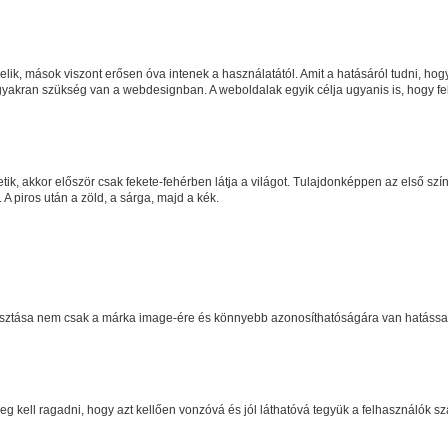
ik, mások viszont erősen óva intenek a használatától. Amit a hatásáról tudni, hogy ki
re gyakran szükség van a webdesignban. A weboldalak egyik célja ugyanis is, hogy fe
 akkor először csak fekete-fehérben látja a világot. Tulajdonképpen az első szín, am
 A piros után a zöld, a sárga, majd a kék.
asztása nem csak a márka image-ére és könnyebb azonosíthatóságára van hatással,
g kell ragadni, hogy azt kellően vonzóvá és jól láthatóvá tegyük a felhasználók s