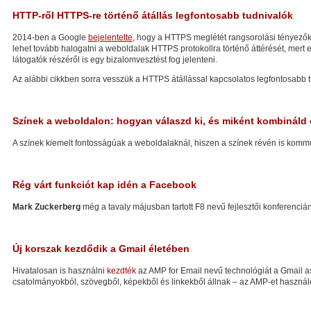
HTTP-ről HTTPS-re történő átállás legfontosabb tudnivalók
2014-ben a Google
bejelentette
, hogy a HTTPS meglétét rangsorolási tényezőké
lehet tovább halogatni a weboldalak HTTPS protokollra történő áttérését, mert 
látogatók részéről is egy bizalomvesztést fog jelenteni.
Az alábbi cikkben sorra vesszük a HTTPS átállással kapcsolatos legfontosabb t
Színek a weboldalon: hogyan válaszd ki, és miként kombináld
A színek kiemelt fontosságúak a weboldalaknál, hiszen a színek révén is kommu
Rég várt funkciót kap idén a Facebook
Mark Zuckerberg
még a tavaly májusban tartott F8 nevű fejlesztői konferencián
Új korszak kezdődik a Gmail életében
Hivatalosan is használni
kezdték
az AMP for Email nevű technológiát a Gmail a
csatolmányokból, szövegből, képekből és linkekből állnak – az AMP-et használó