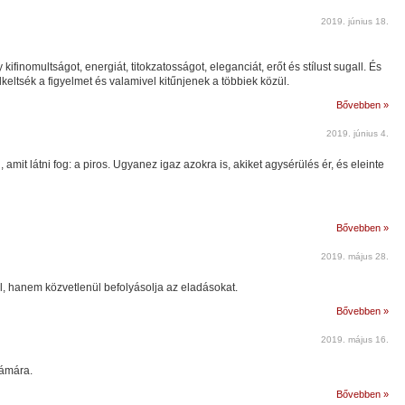
2019. június 18.
finomultságot, energiát, titokzatosságot, eleganciát, erőt és stílust sugall. És
lkeltsék a figyelmet és valamivel kitűnjenek a többiek közül.
Bővebben »
2019. június 4.
it látni fog: a piros. Ugyanez igaz azokra is, akiket agysérülés ér, és eleinte
Bővebben »
2019. május 28.
 hanem közvetlenül befolyásolja az eladásokat.
Bővebben »
2019. május 16.
zámára.
Bővebben »